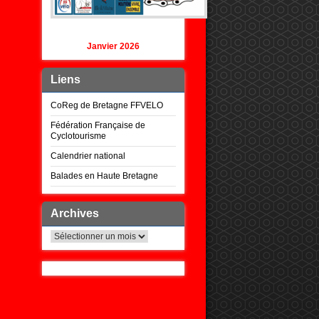
Janvier 2026
Liens
CoReg de Bretagne FFVELO
Fédération Française de
Cyclotourisme
Calendrier national
Balades en Haute Bretagne
Archives
Archives