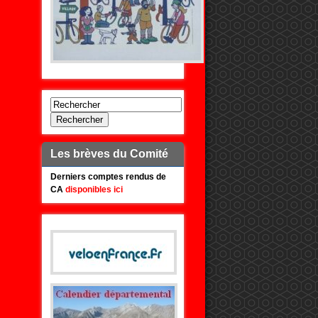
Rechercher
Les brèves du Comité
Derniers comptes rendus de
CA
disponibles ici