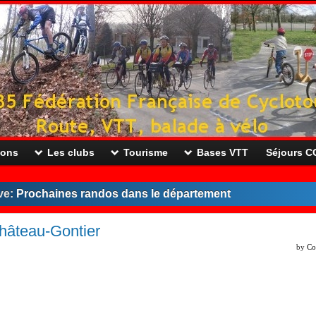
ions
Les clubs
Tourisme
Bases VTT
Séjours 
ve:
Prochaines randos dans le département
hâteau-Gontier
by
Co