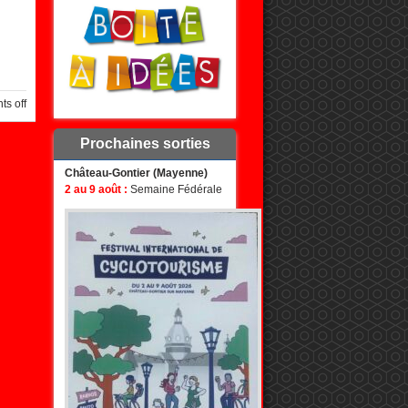
s off
Prochaines sorties
Château-Gontier (Mayenne)
2 au 9 août :
Semaine Fédérale