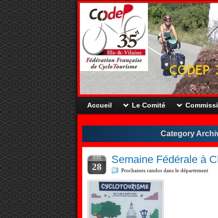
Accueil
Le Comité
Commiss
Category Archi
Semaine Fédérale à C
JUIN
28
Prochaines randos dans le département