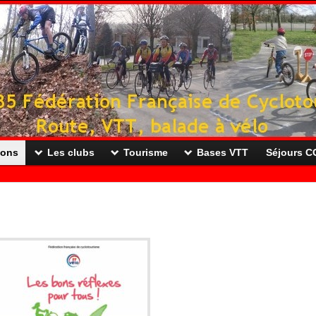
ions
Les clubs
Tourisme
Bases VTT
Séjours 