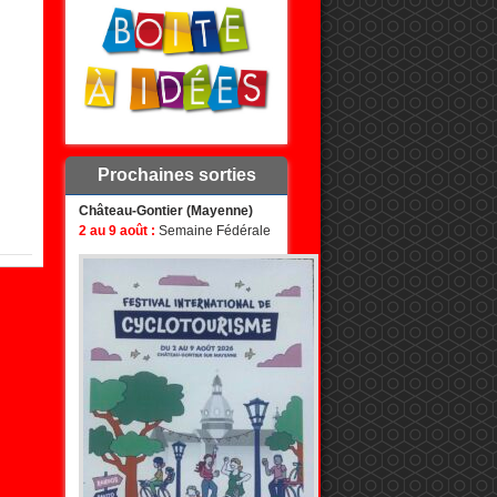
Prochaines sorties
Château-Gontier (Mayenne)
2 au 9 août :
Semaine Fédérale