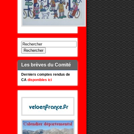
Rechercher
Les brèves du Comité
Derniers comptes rendus de
CA
disponibles ici