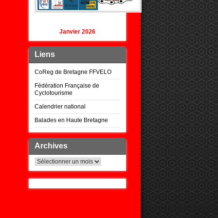
Janvier 2026
Liens
CoReg de Bretagne FFVELO
Fédération Française de
Cyclotourisme
Calendrier national
Balades en Haute Bretagne
Archives
Archives