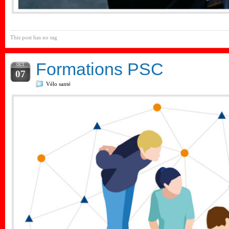
This post has no tag
Formations PSC
OCT
07
Vélo santé