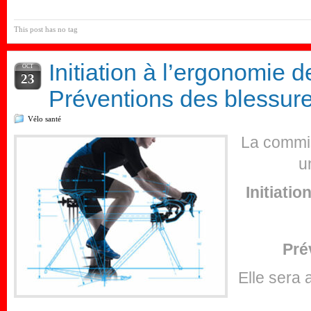
This post has no tag
Initiation à l’ergonomie d
OCT
23
Préventions des blessur
Vélo santé
La commi
u
Initiatio
Pré
Elle sera 