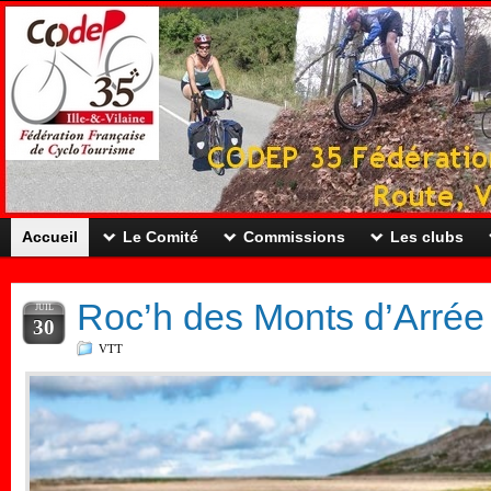
Accueil
Le Comité
Commissions
Les clubs
Roc’h des Monts d’Arrée
JUIL
30
VTT