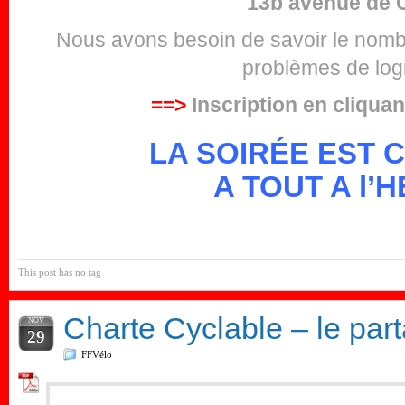
13b avenue de C
Nous avons besoin de savoir le nombr
problèmes de logi
==>
Inscription en cliquan
LA SOIRÉE EST 
A TOUT A l’H
This post has no tag
Charte Cyclable – le par
NOV
29
FFVélo