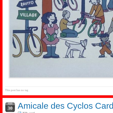
This post has no tag
Amicale des Cyclos Car
MAR
30