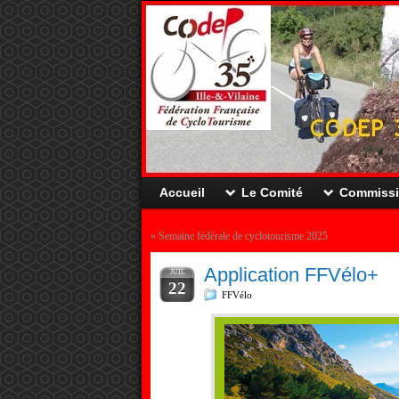
Accueil
Le Comité
Commiss
«
Semaine fédérale de cyclotourisme 2025
Application FFVélo+
JUIL
22
FFVélo