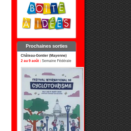
Prochaines sorties
Château-Gontier (Mayenne)
2 au 9 août :
Semaine Fédérale