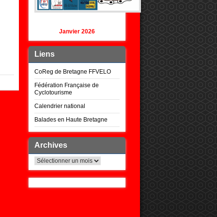
Janvier 2026
Liens
CoReg de Bretagne FFVELO
Fédération Française de
Cyclotourisme
Calendrier national
Balades en Haute Bretagne
Archives
Archives