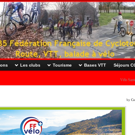
ions
Les clubs
Tourisme
Bases VTT
Séjours 
Vélo Sant
by
Co